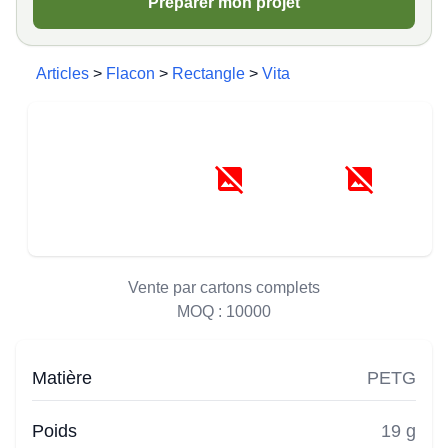
Préparer mon projet
Articles
>
Flacon
>
Rectangle
>
Vita
Vente par cartons complets
MOQ :
10000
Matière
PETG
Poids
19 g