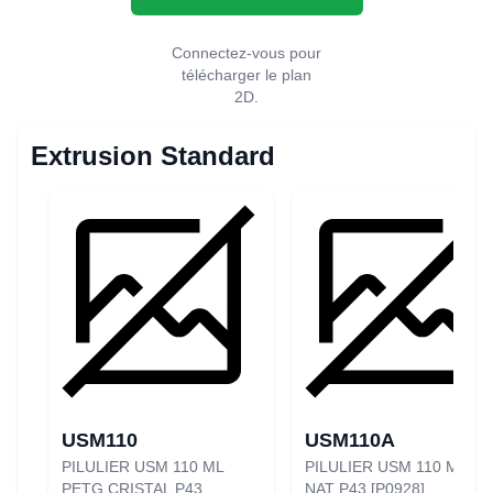
Connectez-vous pour
télécharger le plan
2D.
Extrusion Standard
USM110
USM110A
PILULIER USM 110 ML
PILULIER USM 110 ML PL
PETG CRISTAL P43
NAT P43 [P0928]