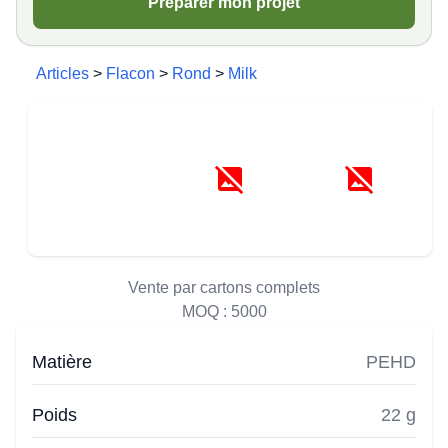
Préparer mon projet
Articles
>
Flacon
>
Rond
>
Milk
Vente par cartons complets
MOQ :
5000
Matière
PEHD
Poids
22 g