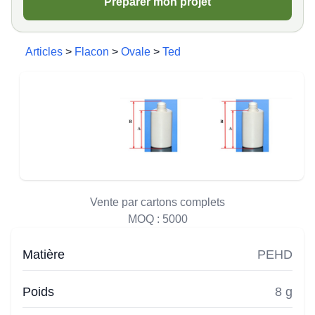
Préparer mon projet
Articles
>
Flacon
>
Ovale
>
Ted
Vente par cartons complets
MOQ :
5000
Matière
PEHD
Poids
8 g