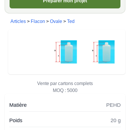
Préparer mon projet
Articles
>
Flacon
>
Ovale
>
Ted
Vente par cartons complets
MOQ :
5000
Matière
PEHD
Poids
20 g