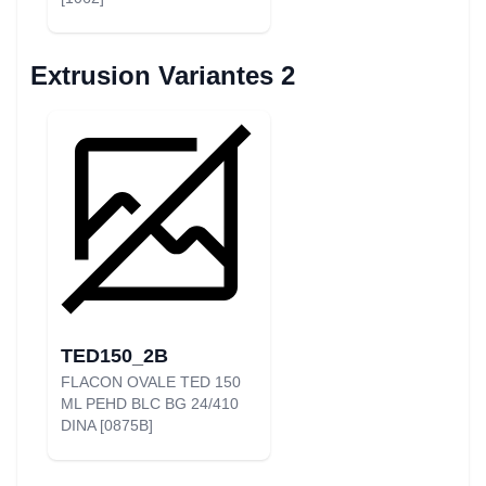
Extrusion Variantes 2
TED150_2B
FLACON OVALE TED 150
ML PEHD BLC BG 24/410
DINA [0875B]