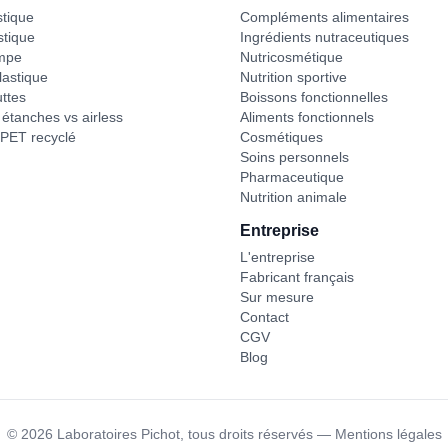
stique
Compléments alimentaires
stique
Ingrédients nutraceutiques
mpe
Nutricosmétique
astique
Nutrition sportive
ttes
Boissons fonctionnelles
étanches vs airless
Aliments fonctionnels
PET recyclé
Cosmétiques
Soins personnels
Pharmaceutique
Nutrition animale
Entreprise
L'entreprise
Fabricant français
Sur mesure
Contact
CGV
Blog
©
2026
Laboratoires Pichot,
tous droits réservés
—
Mentions légales