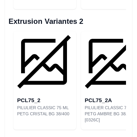
Extrusion Variantes 2
PCL75_2
PCL75_2A
PILULIER CLASSIC 75 ML
PILULIER CLASSIC 75 ML
PETG CRISTAL BG 38/400
PETG AMBRE BG 38/400
[0326C]