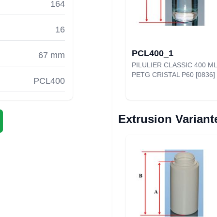
164
16
PCL400_1
67 mm
PILULIER CLASSIC 400 ML
PETG CRISTAL P60 [0836]
PCL400
Extrusion Variant