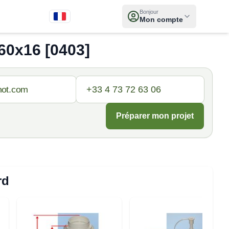
Bonjour
Mon compte
0x16 [0403]
Préparer mon projet
rd