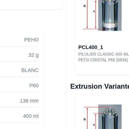
PEHD
PCL400_1
PILULIER CLASSIC 400 ML
32 g
PETG CRISTAL P60 [0836]
BLANC
Extrusion Variant
P60
138 mm
400 ml