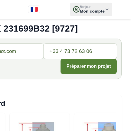
Bonjour
Mon compte
231699B32 [9727]
Préparer mon projet
rd