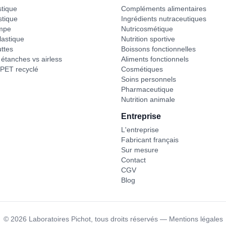
stique
Compléments alimentaires
stique
Ingrédients nutraceutiques
mpe
Nutricosmétique
astique
Nutrition sportive
ttes
Boissons fonctionnelles
étanches vs airless
Aliments fonctionnels
PET recyclé
Cosmétiques
Soins personnels
Pharmaceutique
Nutrition animale
Entreprise
L'entreprise
Fabricant français
Sur mesure
Contact
CGV
Blog
©
2026
Laboratoires Pichot,
tous droits réservés
—
Mentions légales