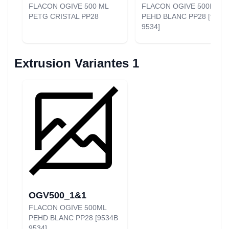
FLACON OGIVE 500 ML
FLACON OGIVE 500ML
PETG CRISTAL PP28
PEHD BLANC PP28 [9534
9534]
Extrusion Variantes 1
OGV500_1&1
FLACON OGIVE 500ML
PEHD BLANC PP28 [9534B
9534]