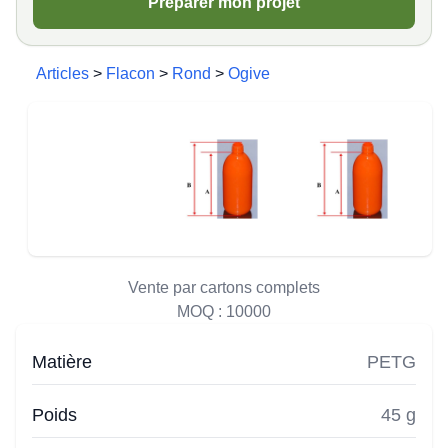
Préparer mon projet
Articles
>
Flacon
>
Rond
>
Ogive
Vente par cartons complets
MOQ :
10000
Matière
PETG
Poids
45 g