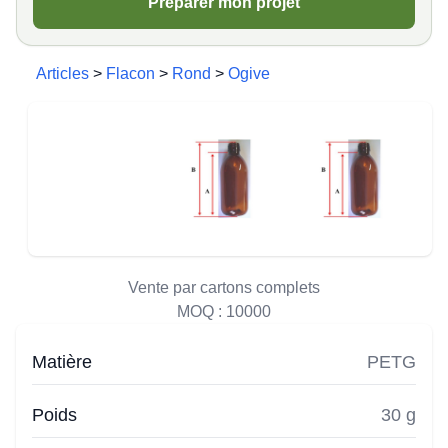
Préparer mon projet
Articles
>
Flacon
>
Rond
>
Ogive
Vente par cartons complets
MOQ :
10000
Matière
PETG
Poids
30 g