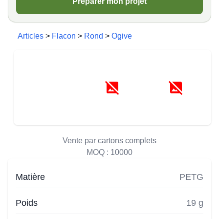
Préparer mon projet
Articles
>
Flacon
>
Rond
>
Ogive
Vente par cartons complets
MOQ :
10000
Matière
PETG
Poids
19 g