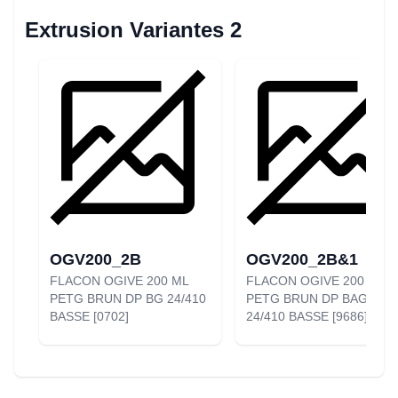
Extrusion Variantes 2
OGV200_2B
OGV200_2B&1
FLACON OGIVE 200 ML
FLACON OGIVE 200 ML
PETG BRUN DP BG 24/410
PETG BRUN DP BAGUE
BASSE [0702]
24/410 BASSE [9686]