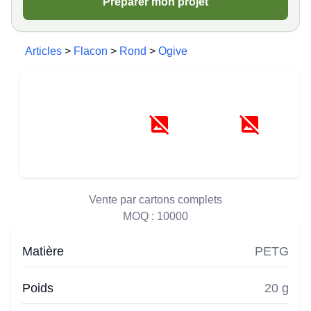
Préparer mon projet
Articles
>
Flacon
>
Rond
>
Ogive
Vente par cartons complets
MOQ :
10000
Matière
PETG
Poids
20 g