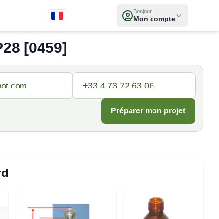
Bonjour
Mon compte
8 [0459]
Préparer mon projet
rd