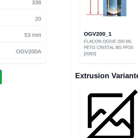
336
20
OGV200_1
53 mm
FLACON OGIVE 200 ML
PETG CRISTAL BG PP25
OGV200A
[0083]
Extrusion Variant