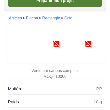
Préparer mon projet
Articles
>
Flacon
>
Rectangle
>
Octo
Vente par cartons complets
MOQ :
10000
Matière
PP
Poids
10 g