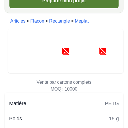
Préparer mon projet
Articles
>
Flacon
>
Rectangle
>
Meplat
Vente par cartons complets
MOQ :
10000
Matière
PETG
Poids
15 g