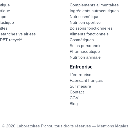
stique
Compléments alimentaires
stique
Ingrédients nutraceutiques
mpe
Nutricosmétique
astique
Nutrition sportive
ttes
Boissons fonctionnelles
étanches vs airless
Aliments fonctionnels
PET recyclé
Cosmétiques
Soins personnels
Pharmaceutique
Nutrition animale
Entreprise
L'entreprise
Fabricant français
Sur mesure
Contact
CGV
Blog
©
2026
Laboratoires Pichot,
tous droits réservés
—
Mentions légales