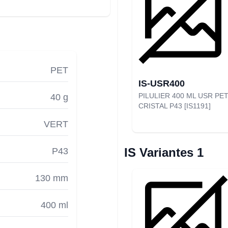
PET
IS-USR400
PILULIER 400 ML USR PE
40 g
CRISTAL P43 [IS1191]
VERT
IS Variantes 1
P43
130 mm
400 ml