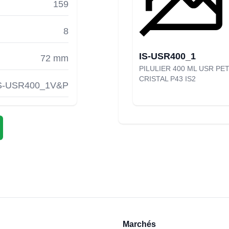
159
8
IS-USR400_1
72 mm
PILULIER 400 ML USR PE
CRISTAL P43 IS2
S-USR400_1V&P
Marchés