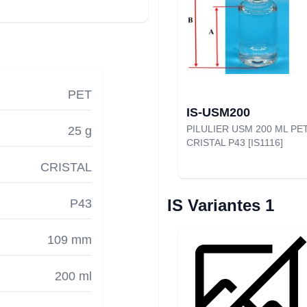
PET
IS-USM200
PILULIER USM 200 ML PE
25 g
CRISTAL P43 [IS1116]
CRISTAL
IS Variantes 1
P43
109 mm
200 ml