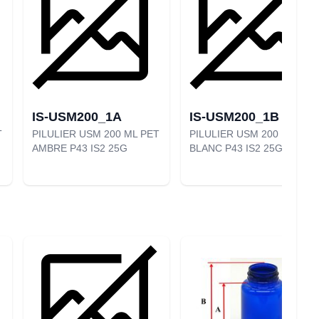
IS-USM200_1A
IS-USM200_1B
T
PILULIER USM 200 ML PET
PILULIER USM 200 ML PET
AMBRE P43 IS2 25G
BLANC P43 IS2 25G