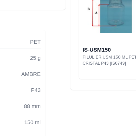
PET
IS-USM150
PILULIER USM 150 ML PE
25 g
CRISTAL P43 [IS0749]
AMBRE
P43
88 mm
150 ml