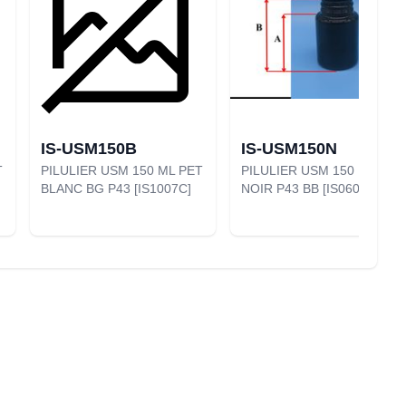
IS-USM150B
IS-USM150N
T
PILULIER USM 150 ML PET
PILULIER USM 150 ML PET
BLANC BG P43 [IS1007C]
NOIR P43 BB [IS0608]