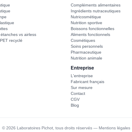
stique
Compléments alimentaires
stique
Ingrédients nutraceutiques
mpe
Nutricosmétique
astique
Nutrition sportive
ttes
Boissons fonctionnelles
étanches vs airless
Aliments fonctionnels
PET recyclé
Cosmétiques
Soins personnels
Pharmaceutique
Nutrition animale
Entreprise
L'entreprise
Fabricant français
Sur mesure
Contact
CGV
Blog
©
2026
Laboratoires Pichot,
tous droits réservés
—
Mentions légales