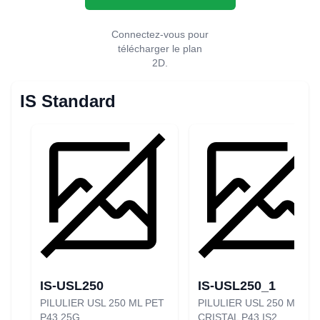
Connectez-vous pour
télécharger le plan
2D.
IS Standard
IS-USL250
IS-USL250_1
PILULIER USL 250 ML PET
PILULIER USL 250 ML PE
P43 25G
CRISTAL P43 IS2