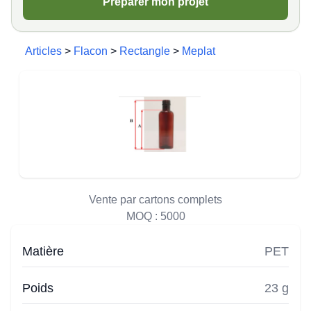
Préparer mon projet
Articles
>
Flacon
>
Rectangle
>
Meplat
Vente par cartons complets
MOQ :
5000
Matière
PET
Poids
23 g