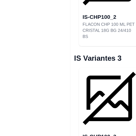
IS-CHP100_2
FLACON CHP 100 ML PET
CRISTAL 18G BG 24/410
BS
IS Variantes 3