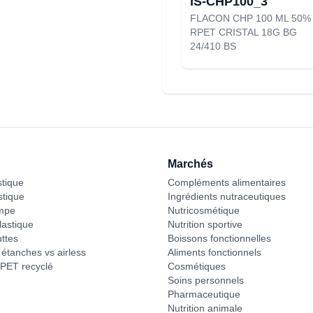
IS-CHP100_3
FLACON CHP 100 ML 50%
RPET CRISTAL 18G BG
24/410 BS
Marchés
stique
Compléments alimentaires
stique
Ingrédients nutraceutiques
mpe
Nutricosmétique
astique
Nutrition sportive
ttes
Boissons fonctionnelles
étanches vs airless
Aliments fonctionnels
PET recyclé
Cosmétiques
Soins personnels
Pharmaceutique
Nutrition animale