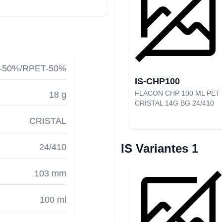
-50%/RPET-50%
IS-CHP100
FLACON CHP 100 ML PET
18 g
CRISTAL 14G BG 24/410
CRISTAL
IS Variantes 1
24/410
103 mm
100 ml