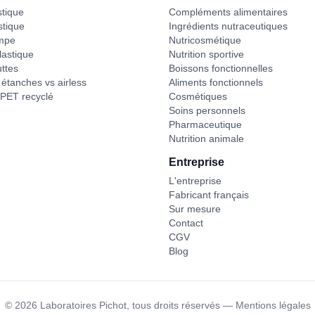
stique
Compléments alimentaires
stique
Ingrédients nutraceutiques
mpe
Nutricosmétique
astique
Nutrition sportive
ttes
Boissons fonctionnelles
étanches vs airless
Aliments fonctionnels
PET recyclé
Cosmétiques
Soins personnels
Pharmaceutique
Nutrition animale
Entreprise
L'entreprise
Fabricant français
Sur mesure
Contact
CGV
Blog
©
2026
Laboratoires Pichot,
tous droits réservés
—
Mentions légales