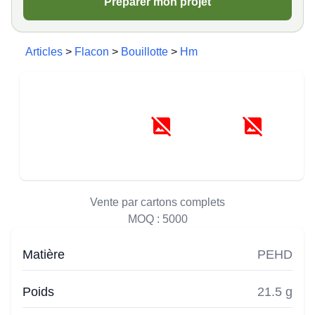
Préparer mon projet
Articles
>
Flacon
>
Bouillotte
>
Hm
Vente par cartons complets
MOQ :
5000
Matière
PEHD
Poids
21.5 g