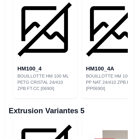
HM100_4
HM100_4A
BOUILLOTTE HM 100 ML
BOUILLOTTE HM 100 ML
PETG CRISTAL 24/410
PP NAT 24/410 ZPB.FT.C
ZPB.FT.CC [0690I]
[PP0690I]
Extrusion Variantes 5