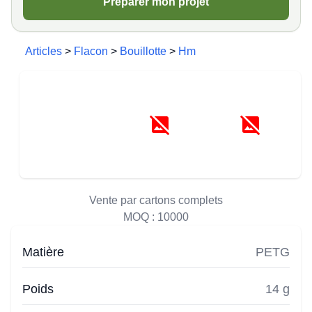
Préparer mon projet
Articles
>
Flacon
>
Bouillotte
>
Hm
Vente par cartons complets
MOQ :
10000
Matière
PETG
Poids
14 g