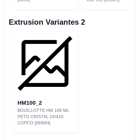
Extrusion Variantes 2
HM100_2
BOUILLOTTE HM 100 ML
PETG CRISTAL 24/410
COPCO [0690H]