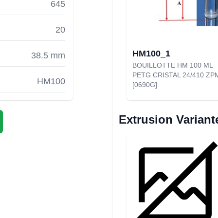
645
20
HM100_1
38.5 mm
BOUILLOTTE HM 100 ML
PETG CRISTAL 24/410 ZP
HM100
[0690G]
Extrusion Variant