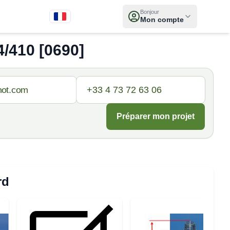
Bonjour
Mon compte
410 [0690]
Préparer mon projet
rd