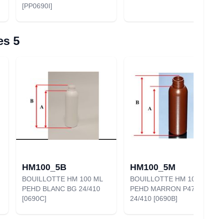
[PP0690I]
es 5
HM100_5B
HM100_5M
BOUILLOTTE HM 100 ML
BOUILLOTTE HM 100 ML
PEHD BLANC BG 24/410
PEHD MARRON P476C
[0690C]
24/410 [0690B]