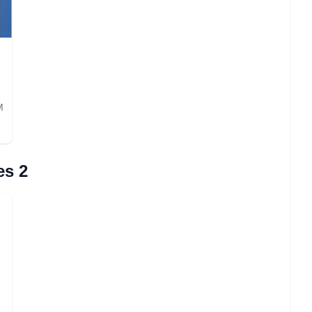
M
es 2