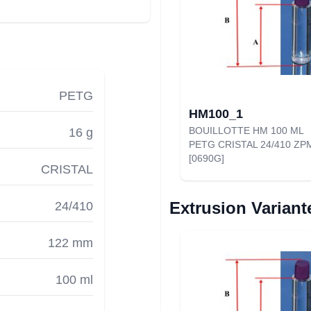
PETG
HM100_1
BOUILLOTTE HM 100 ML
16 g
PETG CRISTAL 24/410 ZP
[0690G]
CRISTAL
Extrusion Variant
24/410
122 mm
100 ml