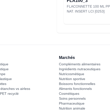
FLA100_3
FLACONNETTE 100 ML PP
NAT. INSERT LCI [0253]
Marchés
stique
Compléments alimentaires
stique
Ingrédients nutraceutiques
mpe
Nutricosmétique
astique
Nutrition sportive
ttes
Boissons fonctionnelles
étanches vs airless
Aliments fonctionnels
PET recyclé
Cosmétiques
Soins personnels
Pharmaceutique
Nutrition animale