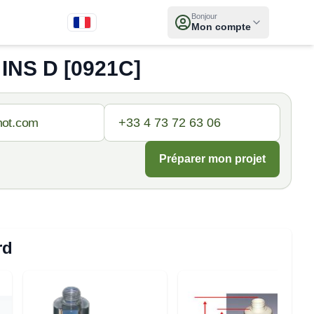
Bonjour
Mon compte
INS D [0921C]
Préparer mon projet
rd