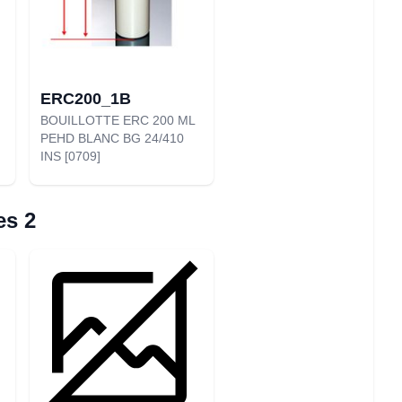
ERC200_1B
BOUILLOTTE ERC 200 ML
PEHD BLANC BG 24/410
INS [0709]
es 2