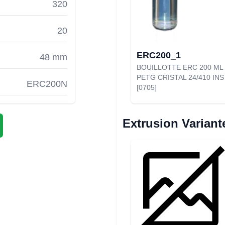
320
20
ERC200_1
48 mm
BOUILLOTTE ERC 200 ML
PETG CRISTAL 24/410 INS
ERC200N
[0705]
Extrusion Variant