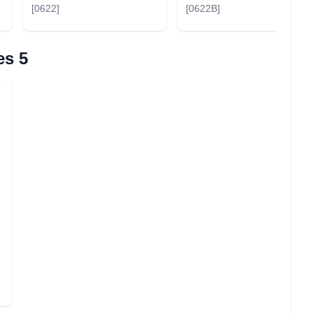
[0622]
[0622B]
es 5