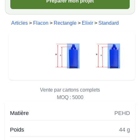
Préparer mon projet
Articles
>
Flacon
>
Rectangle
>
Elixir
>
Standard
Vente par cartons complets
MOQ :
5000
Matière
PEHD
Poids
44 g