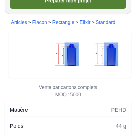
Préparer mon projet
Articles
>
Flacon
>
Rectangle
>
Elixir
>
Standard
Vente par cartons complets
MOQ :
5000
Matière
PEHD
Poids
44 g