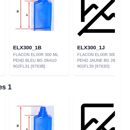
ELX300_1B
ELX300_1J
FLACON ELIXIR 300 ML
FLACON ELIXIR 300 ML
PEHD BLEU BG 28/410
PEHD JAUNE BG 28/410
902FL31 [9783B]
902FL39 [9783D]
es 1