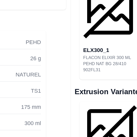
PEHD
ELX300_1
FLACON ELIXIR 300 ML
26 g
PEHD NAT BG 28/410
902FL31
NATUREL
Extrusion Variant
TS1
175 mm
300 ml