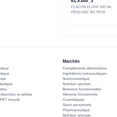
ELX300_3
FLACON ELIXIR 300 ML
PEHD NAT BG PP28
Marchés
stique
Compléments alimentaires
stique
Ingrédients nutraceutiques
mpe
Nutricosmétique
astique
Nutrition sportive
ttes
Boissons fonctionnelles
étanches vs airless
Aliments fonctionnels
PET recyclé
Cosmétiques
Soins personnels
Pharmaceutique
Nutrition animale