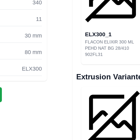
340
11
ELX300_1
30 mm
FLACON ELIXIR 300 ML
PEHD NAT BG 28/410
80 mm
902FL31
ELX300
Extrusion Variant