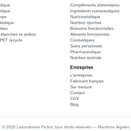
stique
Compléments alimentaires
stique
Ingrédients nutraceutiques
mpe
Nutricosmétique
astique
Nutrition sportive
ttes
Boissons fonctionnelles
étanches vs airless
Aliments fonctionnels
PET recyclé
Cosmétiques
Soins personnels
Pharmaceutique
Nutrition animale
Entreprise
L'entreprise
Fabricant français
Sur mesure
Contact
CGV
Blog
©
2026
Laboratoires Pichot,
tous droits réservés
—
Mentions légales