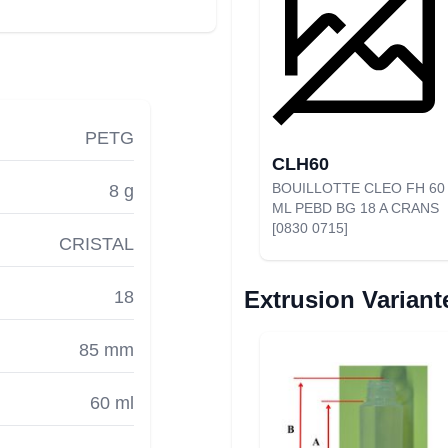
PETG
CLH60
BOUILLOTTE CLEO FH 60
8 g
ML PEBD BG 18 A CRANS
[0830 0715]
CRISTAL
Extrusion Variant
18
85 mm
60 ml