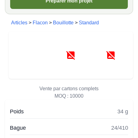
Préparer mon projet
Articles
>
Flacon
>
Bouillotte
>
Standard
Vente par cartons complets
MOQ :
10000
Poids
34 g
Bague
24/410