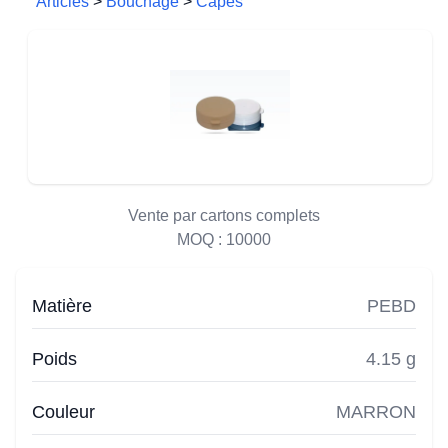
Articles
>
Bouchage
>
Capes
Vente par cartons complets
MOQ :
10000
Matière
PEBD
Poids
4.15 g
Couleur
MARRON