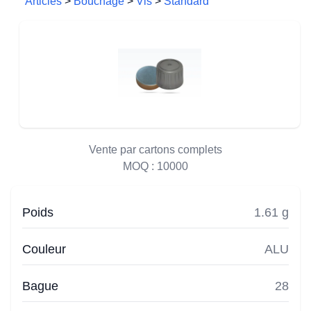
Articles
>
Bouchage
>
Vis
>
Standard
Vente par cartons complets
MOQ :
10000
Poids
1.61 g
Couleur
ALU
Bague
28